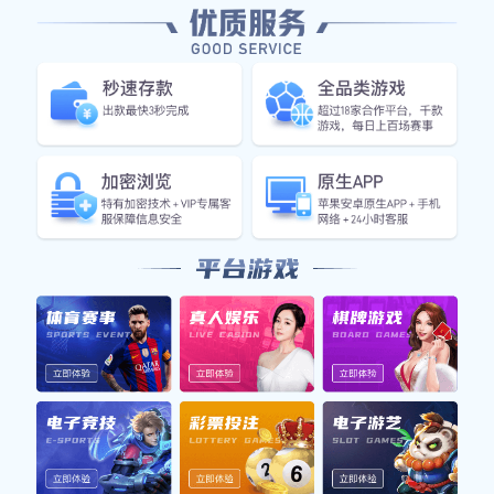
赛事
对阵
基本面
赔率动向
推荐思路
利物浦 vs
主队连
主胜赔率
稳胆
英超
胜
曼城
胜
下调
进
拜仁 vs 多
伤停较
平局指数
大球
德甲
特
多
高
球多
穿
巴黎 vs 里
客队防
客胜赔率
让胜
法甲
昂
守差
飙升
盘
湖人 vs 勇
背靠背
大小分波
防冷
NBA
负
士
作战
动