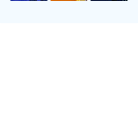
📊 赛事结果与近期战绩
查看历史 >
昨日足球赛果
篮球即时数据
切尔西 2:0 阿森纳
胜
CBA 广东 vs 辽宁
102:98
那不勒斯 1:1 罗马
平
NCAA Duke vs UNC
85:80
本菲卡 3:1 波尔图
胜
📅 今日赛程