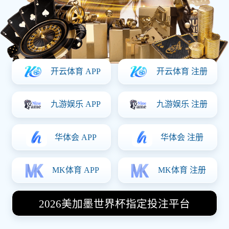
72'
英超
曼城
2 - 1
利物浦
HT
西甲
巴萨
1 - 0
皇马
完赛
意甲
尤文图斯
0 - 0
AC米兰
🏆 今日竞足预测推荐
来源：资深分析师